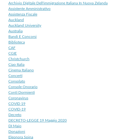
Archivio Digitale Dell'immigrazione Italiana In Nuova Zelanda
Assistente Amministrativo
Assistenza Fiscale
Auckland
Auckland University
Australia
Bandi E Concorsi
Biblioteca
CAF
CGIE
Christchurch
Ciao Italia
Cinema Italiano
Concerti
Consolato
Console Onorario
Conti Dormienti
Coronavirus
COVID 19
COVID-19
Decreto
DECRETO-LEGGE 19 Maggio 2020
DI Maio
Donazioni
Eleonora Spina