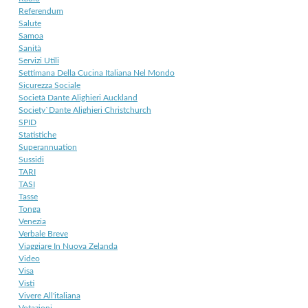
Referendum
Salute
Samoa
Sanità
Servizi Utili
Settimana Della Cucina Italiana Nel Mondo
Sicurezza Sociale
Società Dante Alighieri Auckland
Society`Dante Alighieri Christchurch
SPID
Statistiche
Superannuation
Sussidi
TARI
TASI
Tasse
Tonga
Venezia
Verbale Breve
Viaggiare In Nuova Zelanda
Video
Visa
Visti
Vivere All'italiana
Votazioni