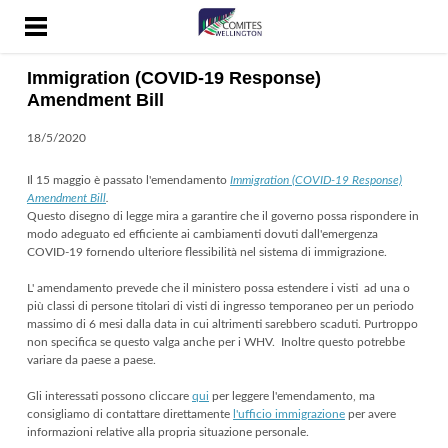
HOME
CONTATTI
Immigration (COVID-19 Response)
COSA SONO I COMITES
Amendment Bill
DOCUMENTI
18/5/2020
NEWS
Il 15 maggio è passato l'emendamento
Immigration (COVID-19 Response)
PAGINE UTILI
Amendment Bill
.
Questo disegno di legge mira a garantire che il governo possa rispondere in
RADIO ONDAZZURRA
modo adeguato ed efficiente ai cambiamenti dovuti dall'emergenza
COVID-19 fornendo ulteriore flessibilità nel sistema di immigrazione.
SICUREZZA SOCIALE
L' amendamento prevede che il ministero possa estendere i visti ad una o
VALORIZZAZIONE
più classi di persone titolari di visti di ingresso temporaneo per un periodo
DELL'ITALIANITÀ
massimo di 6 mesi dalla data in cui altrimenti sarebbero scaduti. Purtroppo
non specifica se questo valga anche per i WHV. Inoltre questo potrebbe
WORKING HOLIDAY VISA
variare da paese a paese.
COVID-19 NUOVA
Gli interessati possono cliccare
qui
per leggere l'emendamento, ma
consigliamo di contattare direttamente
l'ufficio immigrazione
per avere
ZELANDA
informazioni relative alla propria situazione personale.