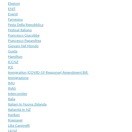
Elezioni
ENIT
Eventi
Farnesina
Festa Della Repubblica
Festival Italiano
Francesco Giacobbe
Francesco Papandrea
Giovani Nel Mondo
Guida
Hamilton
ICCNZ
ICE
Immigration (COVID-19 Response) Amendment Bill.
Immigrazione
IMU
INAS
Intercomites
Italia
Italiani In Nuova Zelanda
Italianità In NZ
Kerikeri
Kiwisaver
Lilia Carpinelli
LILNZ