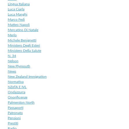
Lingua Italiana
Luca Ciarla
Luca Manghi
Marco Fedi
Matteo Napoli
Mercatino Di Natale
Merlo
Michele Benignetti
Ministero Degli Esteri
Ministero Della Salute
N. 34
Nelson
New Plymouth
News
New Zealand Immigration
Normativa
NZeTA E IVL
Ondazzurra
Onorificenze
Palmerston North
Passaporti
Patronato
Pensioni
Prestiti
Radio