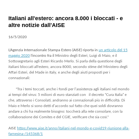
Italiani all'estero: ancora 8.000 i bloccati - e
altre notizie dall'AISE
16/5/2020
L'Agenzia Internazionale Stampa Estero (AISE) riporta in
un articolo del 15
maggio 2020
l'incontro fra il M
inistro degli Esteri, Luigi di
Maio, e
il
Sottosegretario agli Esteri Ricardo Merlo. Si parla della questione degli
italiani bloccati all'estero, ancora 8000, secondo stime del Ministero degli
Affari Esteri, del Made in Italy, e anche degli aiuti proposti per i
connazionali:
"Tra i temi toccati, anche i fondi per l’assistenza agli italiani nel mondo
ai tempi del virus: 5 milioni di euro stanziati con il decreto “Cura Italia” e
che, attraverso i Consolati, andranno ai connazionali più in difficoltà. Di
Maio e Merlo si sono detti d’accordo sul fatto che quei soldi dovranno
andare a chi ha realmente bisogno: toccherà alla rete consolare, con la
collaborazione dei Comites e del CGIE, verificare che sia così."
AISE
https://www.aise.it/anno/italiani-nel-mondo-e-covid19-riunione-alla-
farnesina-/145368/1​