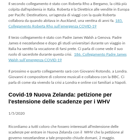
Il secondo collegamento è stato con Roberta Rho a Bergamo, la città più
colpita dall'epidemia in Italia. Roberta è la Direttrice alle vendite in Europa
per Pacific Destinations, un'agenzia di viaggi con la quale Roberta
collabora da quando abitava in Auckland, una ventina di anni fa.
185.
Collegamento Roberta Rho sull’emergenza COVID-19
Il terzo collegamento è stato con Padre James Walsh a Genova. Padre
James è neozelandese e dopo gli studi universitari durante un viaggio in
Italia ha sentito la vocazione di farsi prete. Ci parla di come vede il suo
ruolo di sacerdote durante questa crisi.
186. Collegamento Padre James
Walsh sull’emergenza COVID-19
Il prossimo e quarto collegamento sarà con Giovanni Rotondo, a Londra.
Giovanni è compositore di colonne musicali e collabora con la BBC. Ci
parla di come sta vivendo la crisi a Londra e online coi familiari a Napoli.
Covid-19 Nuova Zelanda: petizione per
l'estensione delle scadenze per i WHV
1/5/2020
Ricordiamo a tutti coloro che fossero interessati all'estensione delle
scadenze per entrare in Nuova Zelanda con il WHV che la petizione al
governo neozelandese a tale proposito chiude domani, 2 maggio.