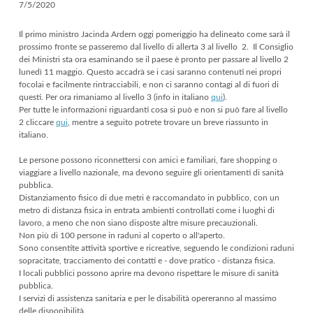
7/5/2020
Il primo ministro Jacinda Ardern oggi pomeriggio ha delineato come sarà il
prossimo fronte se passeremo dal livello di allerta 3 al livello 2.
Il Consiglio
dei Ministri sta ora esaminando se il paese è pronto per passare al livello 2
lunedì 11 maggio. Questo accadrà se i casi saranno contenuti nei propri
focolai e facilmente rintracciabili, e non ci saranno contagi al di fuori di
questi. Per ora rimaniamo al livello 3 (info in italiano
qui
).
Per tutte le informazioni riguardanti cosa si può e non si può fare al livello
2 cliccare
qui
, mentre a seguito potrete trovare un breve riassunto in
italiano.
Le persone possono riconnettersi con amici e familiari, fare shopping o
viaggiare a livello nazionale, ma devono seguire gli orientamenti di sanità
pubblica.
Distanziamento fisico di due metri è raccomandato in pubblico, con un
metro di distanza fisica in entrata ambienti controllati come i luoghi di
lavoro, a meno che non siano disposte altre misure precauzionali.
Non più di 100 persone in raduni al coperto o all'aperto.
Sono consentite attività sportive e ricreative, seguendo le condizioni raduni
sopracitate, tracciamento dei contatti e - dove pratico - distanza fisica.
I locali pubblici possono aprire ma devono rispettare le misure di sanità
pubblica.
I servizi di assistenza sanitaria e per le disabilità opereranno al massimo
delle disponibilità.