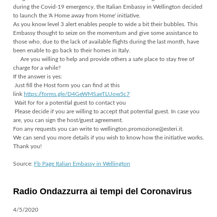
during the Covid-19 emergency, the Italian Embassy in Wellington decided
to launch the 'A Home away from Home' initiative.
🏠
As you know level 3 alert enables people to wide a bit their bubbles. This
Embassy thought to seize on the momentum and give some assistance to
those who, due to the lack of available flights during the last month, have
been enable to go back to their h
omes in Italy.
👉
Are you willing to help and provide others a safe place to stay free of
charge for a while?
If the answer is yes:
ℹ️
Just fill the Host form you can find at this
link
https://forms.gle/D4GeWMSaeTLUow5c7
ℹ️
Wait for for a potential guest to contact you
ℹ️
Please decide if you are willing to accept that potential guest. In case you
are, you can sign the host/guest agreement.
Fon any requests you can write to wellington.promozione@esteri.it.
We can send you more details if you wish to know how the initiative works.
Thank you!
Source:
Fb Page Italian Embassy in Wellington
Radio Ondazzurra ai tempi del Coronavirus
4/5/2020