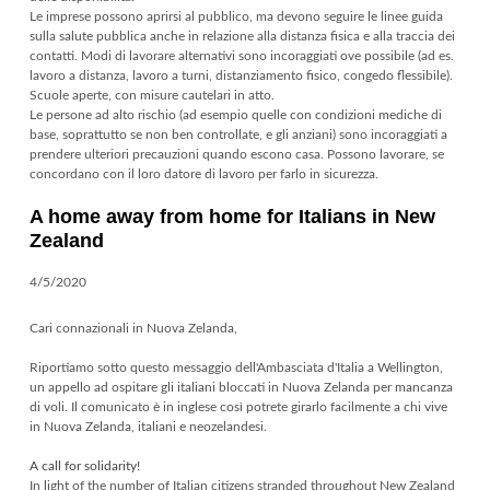
Le imprese possono aprirsi al pubblico, ma devono seguire le linee guida
sulla salute pubblica anche in relazione alla distanza fisica e alla traccia dei
contatti. Modi di lavorare alternativi sono incoraggiati ove possibile (ad es.
lavoro a distanza, lavoro a turni, distanziamento fisico, congedo flessibile).
Scuole aperte, con misure cautelari in atto.
Le persone ad alto rischio (ad esempio quelle con condizioni mediche di
base, soprattutto se non ben controllate, e gli anziani) sono incoraggiati a
prendere ulteriori precauzioni quando escono casa. Possono lavorare, se
concordano con il loro datore di lavoro per farlo in sicurezza.
A home away from home for Italians in New
Zealand
4/5/2020
Cari connazionali in Nuova Zelanda,
Riportiamo sotto questo messaggio dell'Ambasciata d'Italia a Wellington,
un appello ad ospitare gli italiani bloccati in Nuova Zelanda per mancanza
di voli. Il comunicato è in inglese così potrete girarlo facilmente a chi vive
in Nuova Zelanda, italiani e neozelandesi.
A call for solidarity!
In light of the number of Italian citizens stranded throughout New Zealand