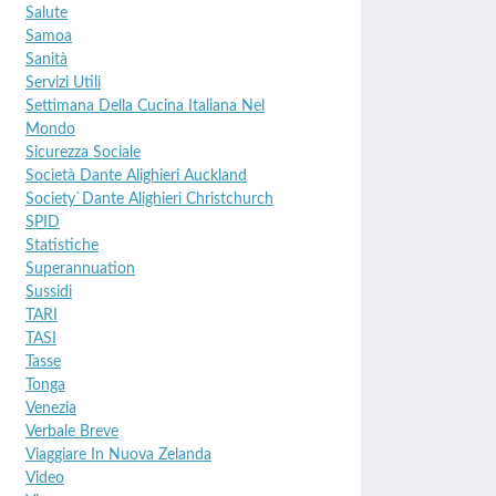
Salute
Samoa
Sanità
Servizi Utili
Settimana Della Cucina Italiana Nel
Mondo
Sicurezza Sociale
Società Dante Alighieri Auckland
Society`Dante Alighieri Christchurch
SPID
Statistiche
Superannuation
Sussidi
TARI
TASI
Tasse
Tonga
Venezia
Verbale Breve
Viaggiare In Nuova Zelanda
Video