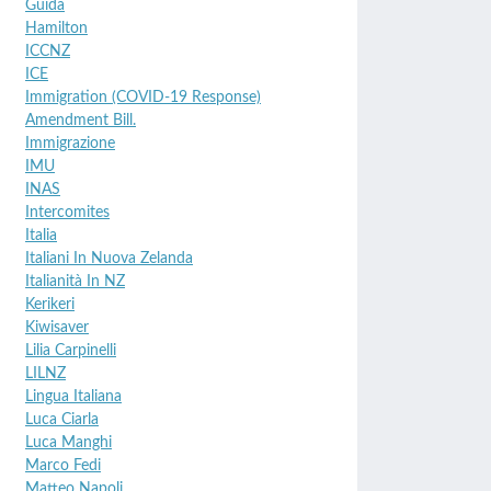
Guida
Hamilton
ICCNZ
ICE
Immigration (COVID-19 Response)
Amendment Bill.
Immigrazione
IMU
INAS
Intercomites
Italia
Italiani In Nuova Zelanda
Italianità In NZ
Kerikeri
Kiwisaver
Lilia Carpinelli
LILNZ
Lingua Italiana
Luca Ciarla
Luca Manghi
Marco Fedi
Matteo Napoli