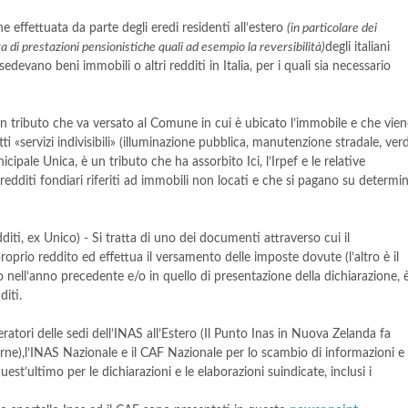
e effettuata da parte degli eredi residenti all’estero
(in particolare dei
ta di prestazioni pensionistiche quali ad esempio la reversibilità)
degli italiani
sedevano beni immobili o altri redditi in Italia, per i quali sia necessario
un tributo che va versato al Comune in cui è ubicato l’immobile e che vien
ti «servizi indivisibili» (illuminazione pubblica, manutenzione stradale, ver
ipale Unica, è un tributo che ha assorbito Ici, l’Irpef e le relative
 redditi fondiari riferiti ad immobili non locati e che si pagano su determin
iti, ex Unico) - Si tratta di uno dei documenti attraverso cui il
oprio reddito ed effettua il versamento delle imposte dovute (l’altro è il
o nell’anno precedente e/o in quello di presentazione della dichiarazione, 
iti.
ratori delle sedi dell’INAS all’Estero (Il Punto Inas in Nuova Zelanda fa
rne),l’INAS Nazionale e il CAF Nazionale per lo scambio di informazioni e
est’ultimo per le dichiarazioni e le elaborazioni suindicate, inclusi i