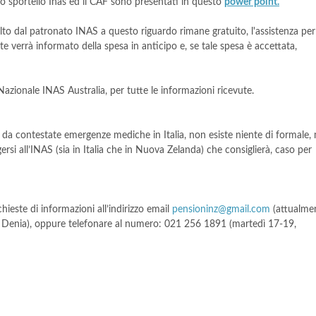
 lo sportello Inas ed il CAF sono presentati in questo
power point.
lto dal patronato INAS a questo riguardo rimane gratuito, l'assistenza per
e verrà informato della spesa in anticipo e, se tale spesa è accettata,
 Nazionale INAS Australia, per tutte le informazioni ricevute.
i da contestate emergenze mediche in Italia, non esiste niente di formale,
rsi all’INAS (sia in Italia che in Nuova Zelanda) che consiglierà, caso per
hieste di informazioni all’indirizzo email
pensioninz@gmail.com
(attualme
i Denia), oppure telefonare al numero: 021 256 1891 (martedì 17-19,