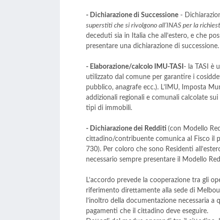
- Dichiarazione
di Successione
- Dichiarazion
superstiti che si rivolgono all’INAS per la richies
deceduti sia in Italia che all’estero, e che pos
presentare una dichiarazione di successione.
- Elaborazione/calcolo IMU-TASI
- la TASI è 
utilizzato dal comune per garantire i cosiddet
pubblico, anagrafe ecc.). L’IMU, Imposta Munic
addizionali regionali e comunali calcolate sui
tipi di immobili.
- Dichiarazione dei Redditi
(con Modello Redd
cittadino/contribuente comunica al Fisco il pr
730). Per coloro che sono Residenti all’ester
necessario sempre presentare il Modello Redd
L’accordo prevede la cooperazione tra gli ope
riferimento direttamente alla sede di Melbou
l’inoltro della documentazione necessaria a qu
pagamenti che il cittadino deve eseguire.