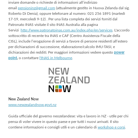
inviare domande o richieste di informazioni all’indirizzo
email
pensioninz@gmail.com
(attualmente gestito in Nuova Zelanda dal sig.
Roberto Di Denia), oppure telefonare al numero: 021 256 1891 (martedì
17-19, mercoledì 9-12) . Per una lista completa dei servizi forniti dal
Patronato INAS visitate il sito INAS Australia alla pagina
Servizi
http://www.patronatoinas.com.au/index.php/en/services
. L'
accordo
sottoscritto di recente tra INAS e CAF (Centro Assistenza Fiscale della
CISL), include l’erogazione di servizi a favore di persone residenti all’estero
per d
ichiarazioni di successione, elaborazione/calcolo IMU-TASI, e
dichiarazioni dei redditi. Per maggiori informazioni vedere questo
power
point
,
o contattare
l'INAS in Melbourne
.
New Zealand Now
www.newzealandnow.govt.nz
Guida ufficiale del governo neozelandese: vita e lavoro in NZ - utile per chi
pensa di voler vivere in questo paese e per tutti i nuovi arrivati. Il sito
contiene informazioni e consigli utili e un calendario di
workshop e corsi
.