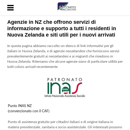
HOME
CONTATTI
Agenzie in NZ che offrono servizi di
COSA SONO I COMITES
informazione e supporto a tutti i residenti in
Nuova Zelanda e siti utili per i nuovi arrivati
DOCUMENTI
In questa pagina abbiamo raccolto un elenco di link informativi per gli
NEWS
italiani in Nuova Zelanda, e di agenzie neozelandesi che forniscono servizi
prevalentemente gratuiti ai neozelandesi e ai migranti che risiedono in
PAGINE UTILI
Nuova Zelanda. Riteniamo che alcune agenzie siano di particolare utilità per
tutti coloro arrivati recentemente.
RADIO ONDAZZURRA
SICUREZZA SOCIALE
VALORIZZAZIONE
DELL'ITALIANITÀ
WORKING HOLIDAY VISA
Punto INAS NZ
​(convenzionato con il CAF)
COVID-19 NUOVA
ZELANDA
Punto di assistenza gratuito per cittadini italiani e di origine italiana in
materia previdenziale, sanitaria e socio-assistenziale. Gli interessati possono