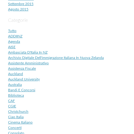
Settembre 2015
Agosto 2015
Categorie
Tutto
ADDIINZ
Agenda
AISE
Ambasciata D'Italia In NZ
Archivio Digitale Dell'immigrazione Italiana In Nuova Zelanda
Assistente Amministrativo
Assistenza Fiscale
Auckland
Auckland University
Australia
Bandi E Concorsi
Biblioteca
CAF
CGIE
Christchurch
Ciao Italia
Cinema Italiano
Concerti
Consolato