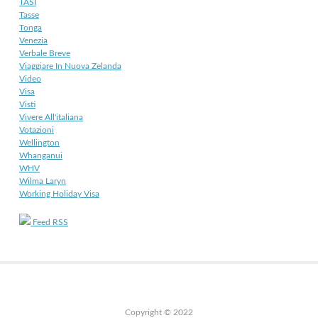
TASI
Tasse
Tonga
Venezia
Verbale Breve
Viaggiare In Nuova Zelanda
Video
Visa
Visti
Vivere All'italiana
Votazioni
Wellington
Whanganui
WHV
Wilma Laryn
Working Holiday Visa
Feed RSS
Copyright © 2022