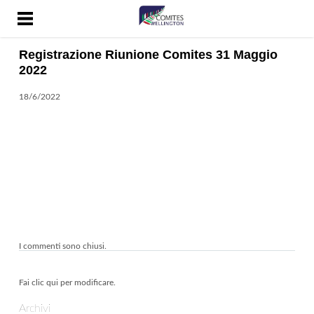
HOME
CONTATTI
Registrazione Riunione Comites 31 Maggio
COSA SONO I COMITES
2022
DOCUMENTI
18/6/2022
NEWS
PAGINE UTILI
RADIO ONDAZZURRA
SICUREZZA SOCIALE
VALORIZZAZIONE
DELL'ITALIANITÀ
I commenti sono chiusi.
WORKING HOLIDAY VISA
COVID-19 NUOVA
Fai clic qui per modificare.
ZELANDA
Archivi