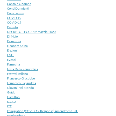
Console Onorario
Conti Dormienti
Coronavirus
COVID 19
COVID-19
Decreto
DECRETO-LEGGE 19 Maggio 2020
DI Maio
Donazioni
Eleonora Spina
Elezioni
ENIT
Eventi
Farnesina
Festa Della Repubblica
Festival Italiano
Francesco Giacobbe
Francesco Papandrea
Giovani Nel Mondo
Guida
Hamilton
ICCNZ
ICE
Immigration (COVID-19 Response) Amendment Bill.
Immigrazione