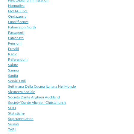
New Zealand Immigration
Normativa
NZeTA E IVL
Ondazzurra
Onorificenze
Palmerston North
Passaporti
Patronato
Pensioni
Prestiti
Radio
Referendum
Salute
Samoa
Sanità
Servizi Utili
Settimana Della Cucina Italiana Nel Mondo
Sicurezza Sociale
Società Dante Alighieri Auckland
Society`Dante Alighieri Christchurch
SPID
Statistiche
Superannuation
Sussidi
TARI