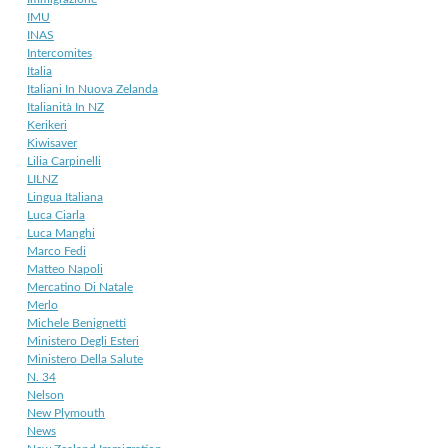
IMU
INAS
Intercomites
Italia
Italiani In Nuova Zelanda
Italianità In NZ
Kerikeri
Kiwisaver
Lilia Carpinelli
LILNZ
Lingua Italiana
Luca Ciarla
Luca Manghi
Marco Fedi
Matteo Napoli
Mercatino Di Natale
Merlo
Michele Benignetti
Ministero Degli Esteri
Ministero Della Salute
N. 34
Nelson
New Plymouth
News